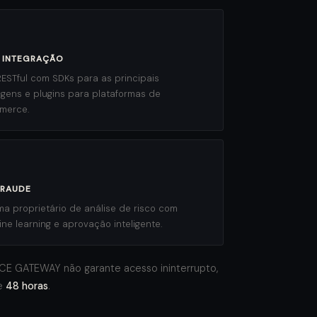
& INTEGRAÇÃO
RESTful com SDKs para as principais
agens e plugins para plataformas de
merce.
FRAUDE
ma proprietário de análise de risco com
ne learning e aprovação inteligente.
RCE GATEWAY não garante acesso ininterrupto,
de
48 horas
.