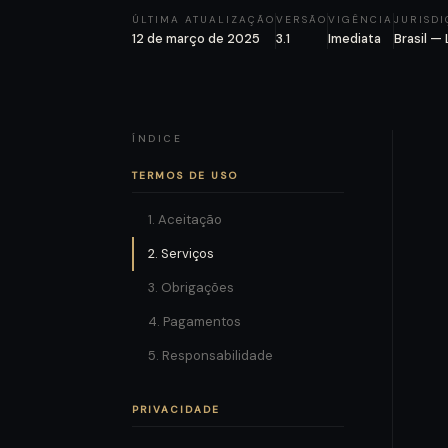
ÚLTIMA ATUALIZAÇÃO
VERSÃO
VIGÊNCIA
JURISD
12 de março de 2025
3.1
Imediata
Brasil —
ÍNDICE
TERMOS DE USO
1. Aceitação
2. Serviços
3. Obrigações
4. Pagamentos
5. Responsabilidade
PRIVACIDADE