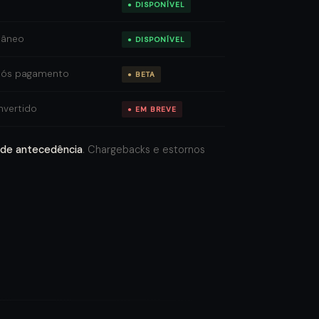
● DISPONÍVEL
tâneo
● DISPONÍVEL
pós pagamento
● BETA
nvertido
● EM BREVE
 de antecedência
. Chargebacks e estornos