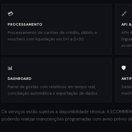
💳
🔗
PROCESSAMENTO
API 
Processamento de cartões de crédito, débito e
APIs 
vouchers com liquidação em D+1 a D+30.
lingu
ecom
📊
🛡️
DASHBOARD
ANTI
Painel de gestão com relatórios em tempo real,
Siste
conciliação automática e exportação de dados.
machi
Os serviços estão sujeitos a disponibilidade técnica. A ECOMME
podendo realizar manutenções programadas com aviso prévio 