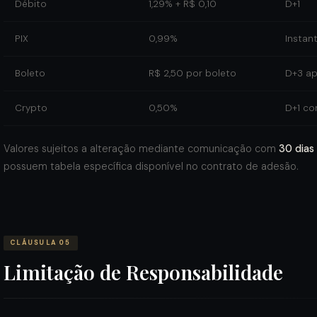
Débito
1,29% + R$ 0,10
D+1
PIX
0,99%
Instan
Boleto
R$ 2,50 por boleto
D+3 a
Crypto
0,50%
D+1 co
Valores sujeitos a alteração mediante comunicação com
30 dias
possuem tabela específica disponível no contrato de adesão.
CLÁUSULA 05
Limitação de Responsabilidade