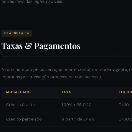
outras medidas legais cabíveis.
CLÁUSULA 04
Taxas & Pagamentos
A remuneração pelos serviços ocorre conforme tabela vigente, dis
cobradas por transação processada com sucesso.
MODALIDADE
TAXA
LIQUI
Crédito à vista
1,99% + R$ 0,20
D+30
Crédito parcelado
a partir de 2,49%
D+30 p